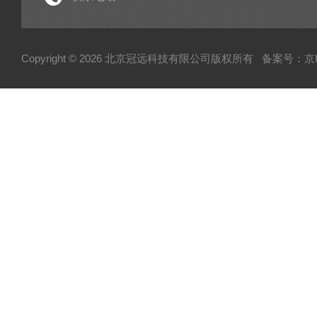
电子型拉伸仪
经济型密炼机
Copyright © 2026 北京冠远科技有限公司版权所有
备案号：京IC
分析仪
粉质仪
自动水分测试仪
转矩流变仪
塑胶颗粒水分测定仪
炭黑吸油计
磨粉机
混合器
粉碎机
全自动硬度比重计
炭黑粒子硬度计
炭黑分散仪