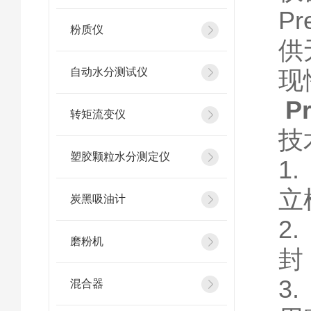
P
粉质仪
供
自动水分测试仪
现
P
转矩流变仪
技
塑胶颗粒水分测定仪
1
立
炭黑吸油计
2
磨粉机
封
3
混合器