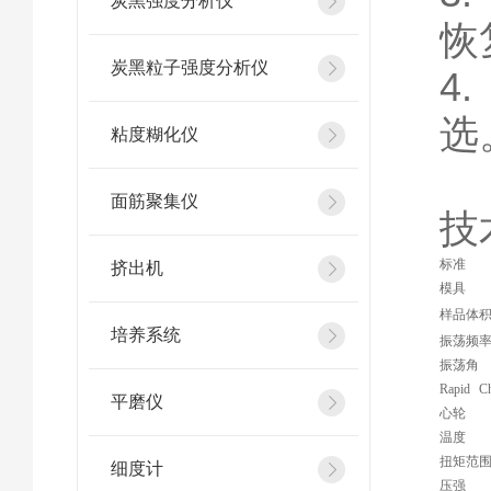
炭黑强度分析仪
恢
炭黑粒子强度分析仪
4
选
粘度糊化仪
面筋聚集仪
技
标准
挤出机
模具
样品体
培养系统
振荡频
振荡角
Rapid 
平磨仪
心轮
温度
扭矩范
细度计
压强