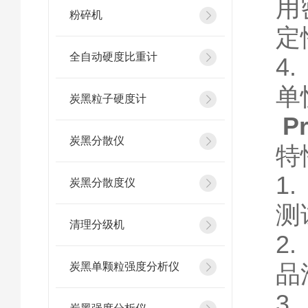
用
粉碎机
定
全自动硬度比重计
4
单
炭黑粒子硬度计
P
炭黑分散仪
特
1
炭黑分散度仪
测
清理分级机
2
品
炭黑单颗粒强度分析仪
3