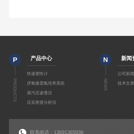
产品中心
新闻
P
N
快速塑性计
公司新
PRODUCTS
NEWS
厌氧微需氧培养系统
技术文
蒸汽压渗透仪
压实密度分析仪
测定仪
厚源alpha计数仪
粘度仪
联系电话：13691365936