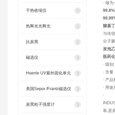
· 做
干热收缩仪
99.8%
99.99
羧基
热释光光释光
与传统
分子
比炭黑
发泡
医药
磁选仪
· 级别
· 含量
Hoenle UV紫外固化单元
· 产品
· 用
美国Sepor /Frantz磁选仪
·
INDU
炭黑粒子强度计
靠,是