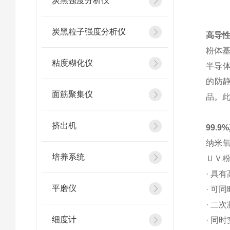
炭黑强度分析仪
炭黑粒子强度分析仪
高导
粉体
粘度糊化仪
半导
的防
面筋聚集仪
品。
挤出机
99.9%
纳米
培养系统
ＵＶ
· 具
平磨仪
· 可
· 二
细度计
· 同