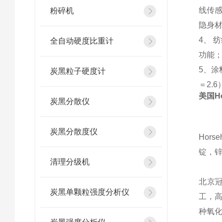
线传
粉碎机
隐身
4、 
全自动硬度比重计
功能
5、涂
炭黑粒子硬度计
＝2.
美国H
炭黑分散仪
炭黑分散度仪
Hor
锭，锌
清理分级机
北京冠
炭黑单颗粒强度分析仪
工，
种氧