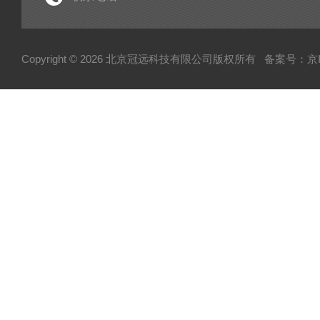
电子型拉伸仪
经济型密炼机
Copyright © 2026 北京冠远科技有限公司版权所有
备案号：京IC
分析仪
粉质仪
自动水分测试仪
转矩流变仪
塑胶颗粒水分测定仪
炭黑吸油计
磨粉机
混合器
粉碎机
全自动硬度比重计
炭黑粒子硬度计
炭黑分散仪