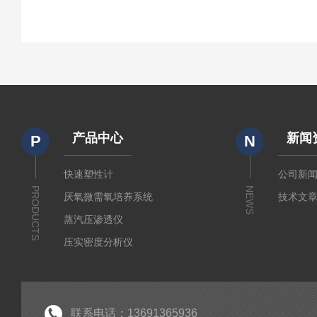
产品中心
新闻
P
N
快速塑性计
公司新
PRODUCTS
NEWS
厌氧微需氧培养系统
技术文
蒸汽压渗透仪
压实密度分析仪
测定仪
厚源alpha计数仪
粘度仪
联系电话：13691365936