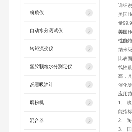
详细
粉质仪
美国H
量99
自动水分测试仪
美国Ho
性能特
转矩流变仪
纳米
比表
塑胶颗粒水分测定仪
线性能
高，
炭黑吸油计
催化
应用
磨粉机
1、
能指
混合器
2、 
3、