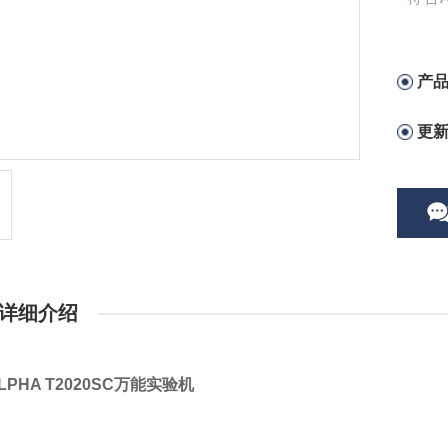
178）和
• Blue
• 语
产
更
详细介绍
LPHA T2020SC万能实验机