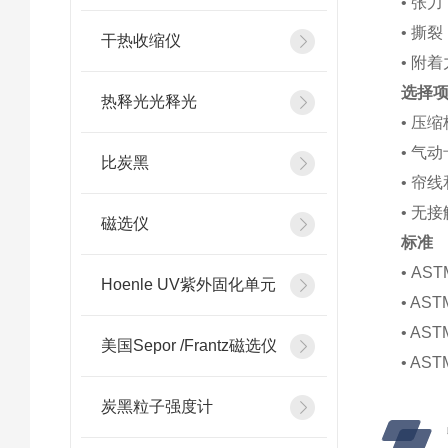
• 张力
• 撕裂
干热收缩仪
• 附着
选择
热释光光释光
• 压缩
• 气
比炭黑
• 帘
• 无
磁选仪
标准
• AST
Hoenle UV紫外固化单元
• AST
• AST
美国Sepor /Frantz磁选仪
• AST
炭黑粒子强度计