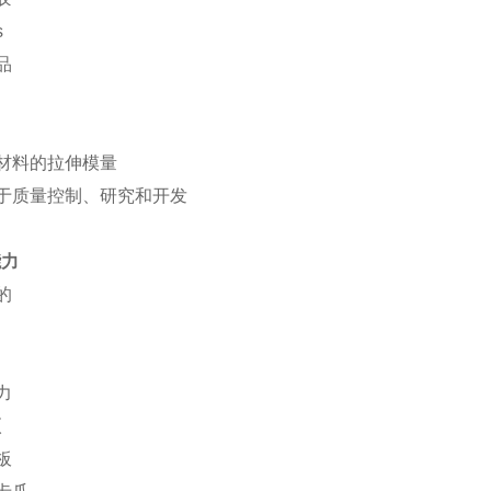
s
品
量材料的拉伸模量
合于质量控制、研究和开发
能力
的
力
项
板