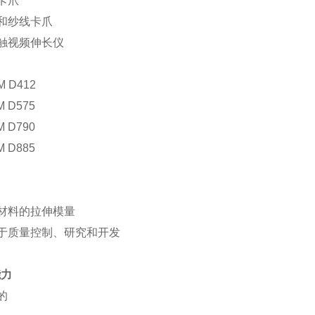
动卡爪
线和纱线卡爪
接触视频伸长仪
M D412
M D575
M D790
M D885
量材料的拉伸模量
合于质量控制、研究和开发
能力
的