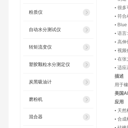
• 很
粉质仪
• 符合A
• Blu
自动水分测试仪
• 语
• 高
转矩流变仪
• 视
• 在
塑胶颗粒水分测定仪
• 适
描述
炭黑吸油计
用于橡
美国A
磨粉机
应用
• 天
混合器
• 合
• 硅橡