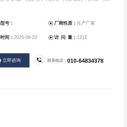
 D885 （ISO 2062）标准
 Hill软件
言: 英语、法语、德语、俄语、日语
品型号：
厂商性质：
生产厂家
新时间：
2025-09-23
访 问 量：
1212
010-64834378
立即咨询
联系电话：