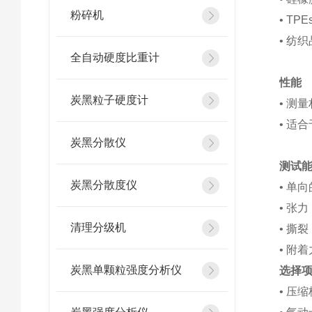
粉碎机
• TPE
• 纺织
全自动硬度比重计
性能
炭黑粒子硬度计
• 测
• 适
炭黑分散仪
测试
炭黑分散度仪
• 单向
• 张力
清理分级机
• 撕裂
• 附着
炭黑单颗粒强度分析仪
选择
• 压缩