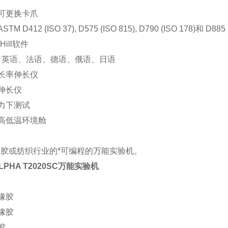
多可更换卡爪
STM D412 (ISO 37), D575 (ISO 815), D790 (ISO 178)和 D88
e Hill软件
言: 英语、法语、德语、俄语、日语
伸长率伸长仪
频伸长仪
张力下测试
应高低温环境舱
胶或纺织行业的*可编程的万能实验机。
LPHA T2020SC万能实验机
然橡胶
成橡胶
胶