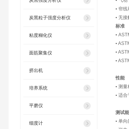
炭黑强度分析仪
• 气
• 帘
• 无
炭黑粒子强度分析仪
标准
• AST
粘度糊化仪
• AST
• AST
面筋聚集仪
• AST
挤出机
性能
• 测
培养系统
• 适
平磨仪
测试
• 单向
细度计