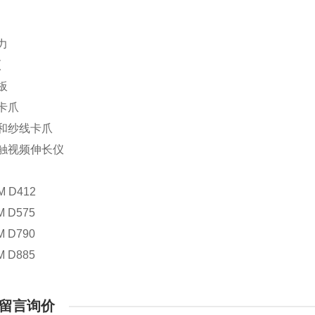
力
项
板
动卡爪
线和纱线卡爪
接触视频伸长仪
M D412
M D575
M D790
M D885
留言询价