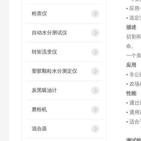
• 应
粉质仪
• 选
描述
自动水分测试仪
切割和
命。
转矩流变仪
一个
应用
塑胶颗粒水分测定仪
• 非
• 农
炭黑吸油计
性能
• 通
磨粉机
• 通
• 适
混合器
测试