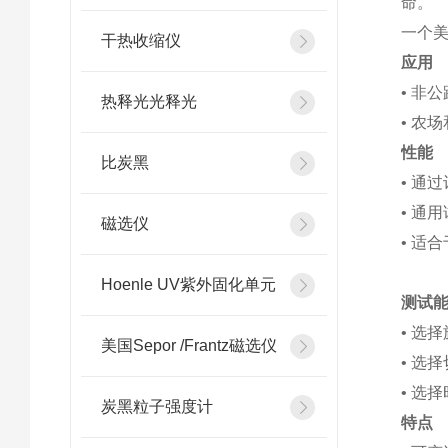
命。
一个
干热收缩仪
应用
• 非
热释光光释光
• 农
性能
比炭黑
• 通
• 通
磁选仪
• 适
Hoenle UV紫外固化单元
测试
• 选
美国Sepor /Frantz磁选仪
• 选
• 选
炭黑粒子强度计
特点