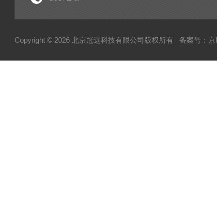
电子型拉伸仪
经济型密炼机
Copyright © 2026 北京冠远科技有限公司版权所有
备案号：京IC
分析仪
粉质仪
自动水分测试仪
转矩流变仪
塑胶颗粒水分测定仪
炭黑吸油计
磨粉机
混合器
粉碎机
全自动硬度比重计
炭黑粒子硬度计
炭黑分散仪