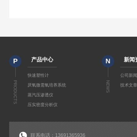
产品中心
新闻
P
N
快速塑性计
公司新
PRODUCTS
NEWS
厌氧微需氧培养系统
技术文
蒸汽压渗透仪
压实密度分析仪
测定仪
厚源alpha计数仪
粘度仪
联系电话：13691365936