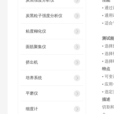
炭黑强度分析仪
性能
• 通
• 通
炭黑粒子强度分析仪
• 适
粘度糊化仪
测试
• 选
面筋聚集仪
• 选
• 选
挤出机
特点
• 可
培养系统
• 应
• 选
平磨仪
描述
切割和
细度计