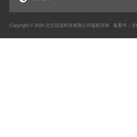
电子型拉伸仪
经济型密炼机
Copyright © 2026 北京冠远科技有限公司版权所有
备案号：京IC
分析仪
粉质仪
自动水分测试仪
转矩流变仪
塑胶颗粒水分测定仪
炭黑吸油计
磨粉机
混合器
粉碎机
全自动硬度比重计
炭黑粒子硬度计
炭黑分散仪