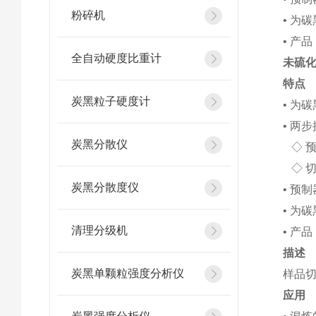
粉碎机
• 为
• 产品
全自动硬度比重计
未硫
特点
炭黑粒子硬度计
• 为
• 两
炭黑分散仪
◇ 
◇ 切
炭黑分散度仪
• 预
• 为
清理分级机
• 产品
描述
炭黑单颗粒强度分析仪
样品
应用