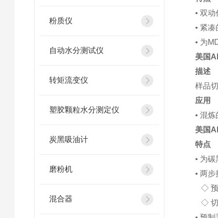
• 双
粉质仪
• 紧
• 为
自动水分测试仪
美国AL
描述
转矩流变仪
样品
应用
塑胶颗粒水分测定仪
• 混
美国AL
炭黑吸油计
特点
• 为
磨粉机
• 两
◇ 
混合器
◇ 切
• 预