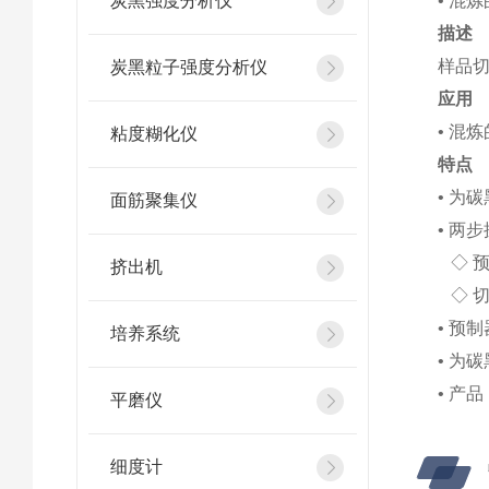
炭黑强度分析仪
• 混
描述
样品
炭黑粒子强度分析仪
应用
• 混
粘度糊化仪
特点
• 为
面筋聚集仪
• 两
◇ 
挤出机
◇ 切
• 预
培养系统
• 为
• 产品
平磨仪
细度计