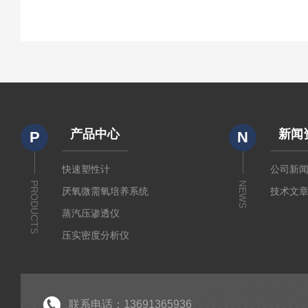
产品中心
新闻
P
N
快速塑性计
公司新
PRODUCTS
NEWS
厌氧微需氧培养系统
技术文
蒸汽压渗透仪
压实密度分析仪
测定仪
厚源alpha计数仪
粘度仪
联系电话：13691365936