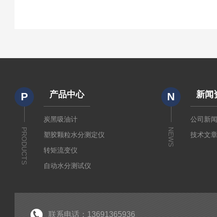
产品中心
新闻
P
N
炭黑吸油计
公司新
PRODUCTS
NEWS
塑胶颗粒水分测定仪
技术文
转矩流变仪
自动水分测试仪
粉质仪
分析仪
经济型密炼机
联系电话：13691365936