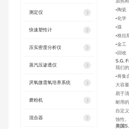
加热
•陶瓷
测定仪
•化学
•煤
快速塑性计
•格拉
•金工
压实密度分析仪
•回收
S.G. 
蒸汽压渗透仪
我们的
•将集
厌氧微需氧培养系统
大容
易于
磨粉机
耐用
自定
混合器
蚀性
美国S.