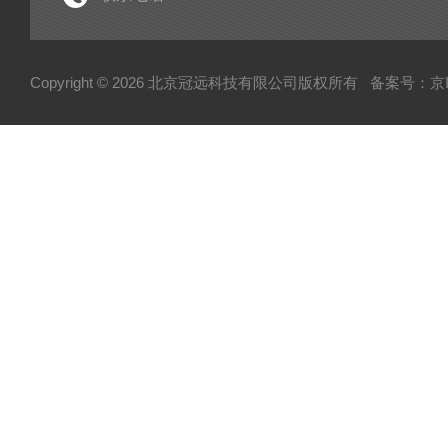
电子型拉伸仪
粘度仪
Copyright © 2026 北京冠远科技有限公司版权所有
备案号：京IC
厚源alpha计数仪
测定仪
快速塑性计
压实密度分析仪
蒸汽压渗透仪
厌氧微需氧培养系统
磨粉机
混合器
粉碎机
全自动硬度比重计
炭黑粒子硬度计
炭黑分散仪