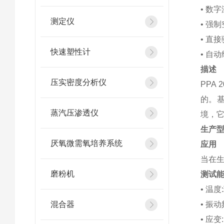
• 数
测定仪
• 强
• 直
快速塑性计
• 自
描述
压实密度分析仪
PPA
的。
蒸汽压渗透仪
境，
生产型
厌氧微需氧培养系统
应用
当在
磨粉机
测试
• 温度
混合器
• 振动频
• 应变: