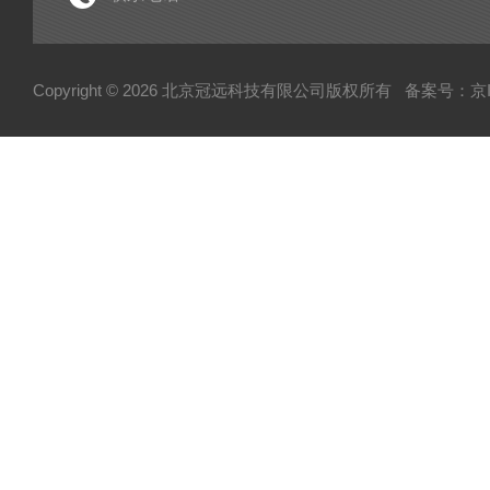
电子型拉伸仪
粘度仪
Copyright © 2026 北京冠远科技有限公司版权所有
备案号：京IC
厚源alpha计数仪
测定仪
快速塑性计
压实密度分析仪
蒸汽压渗透仪
厌氧微需氧培养系统
磨粉机
混合器
粉碎机
全自动硬度比重计
炭黑粒子硬度计
炭黑分散仪