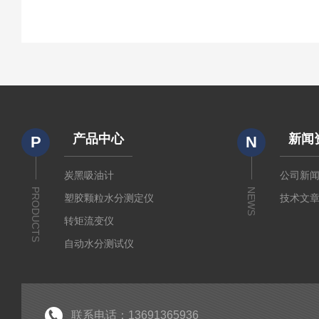
产品中心
新闻
P
N
炭黑吸油计
公司新
PRODUCTS
NEWS
塑胶颗粒水分测定仪
技术文
转矩流变仪
自动水分测试仪
粉质仪
分析仪
经济型密炼机
联系电话：13691365936