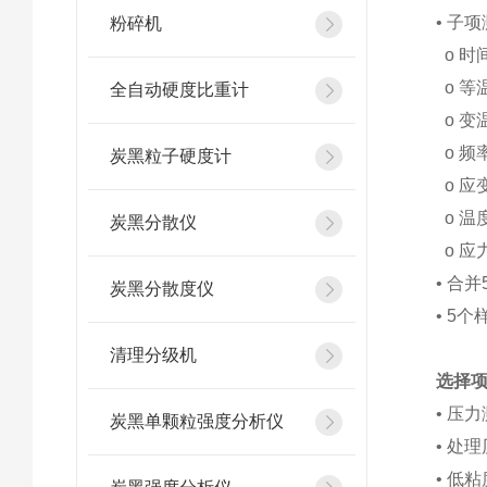
• 子项
粉碎机
o 时
o 等
全自动硬度比重计
o 变
o 频
炭黑粒子硬度计
o 应
o 温
炭黑分散仪
o 应
• 合
炭黑分散度仪
• 5
清理分级机
选择
• 压
炭黑单颗粒强度分析仪
• 处理
• 低