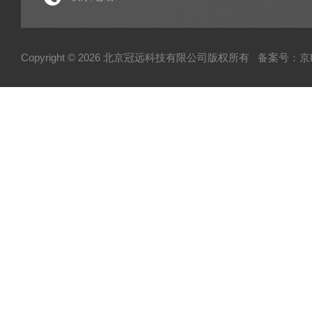
电子型拉伸仪
经济型密炼机
Copyright © 2026 北京冠远科技有限公司版权所有
备案号：京IC
分析仪
粉质仪
自动水分测试仪
转矩流变仪
塑胶颗粒水分测定仪
炭黑吸油计
磨粉机
混合器
粉碎机
全自动硬度比重计
炭黑粒子硬度计
炭黑分散仪