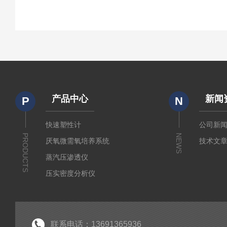
产品中心
新闻
P
N
快速塑性计
公司新
PRODUCTS
NEWS
厌氧微需氧培养系统
技术文
蒸汽压渗透仪
压实密度分析仪
测定仪
厚源alpha计数仪
粘度仪
联系电话：13691365936