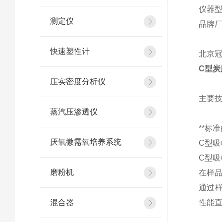
仪器
测定仪
品牌厂家
快速塑性计
北京冠
C型炭
压实密度分析仪
主要
蒸汽压渗透仪
**标
厌氧微需氧培养系统
C型吸
C型吸
磨粉机
在样
通过
混合器
性能