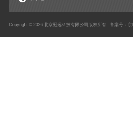
电子型拉伸仪
粘度仪
Copyright © 2026 北京冠远科技有限公司版权所有
备案号：京IC
厚源alpha计数仪
测定仪
快速塑性计
压实密度分析仪
蒸汽压渗透仪
厌氧微需氧培养系统
磨粉机
混合器
粉碎机
全自动硬度比重计
炭黑粒子硬度计
炭黑分散仪