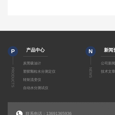
产品中心
新闻
P
N
炭黑吸油计
公司新
PRODUCTS
NEWS
塑胶颗粒水分测定仪
技术文
转矩流变仪
自动水分测试仪
粉质仪
分析仪
经济型密炼机
联系电话：13691365936