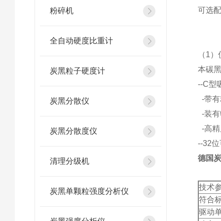
可选
粉碎机
全自动硬度比重计
（1）
本碳黑
炭黑粒子硬度计
--C
-带
炭黑分散仪
-装
-高精
炭黑分散度仪
--32
德国炭黑
清理分级机
技术
炭黑单颗粒强度分析仪
符合
驱动