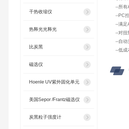
--所
干热收缩仪
--P
--满
热释光光释光
--对
--自
比炭黑
--低
磁选仪
Hoenle UV紫外固化单元
美国Sepor /Frantz磁选仪
炭黑粒子强度计