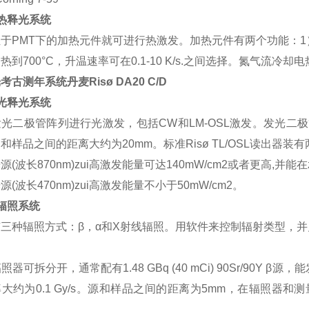
热释光系统
于PMT下的加热元件就可进行热激发。加热元件有两个功能：1
热到700°C，升温速率可在0.1-10 K/s.之间选择。氮气流
考古测年系统丹麦Risø DA20 C/D
光释光系统
光二极管阵列进行光激发，包括CW和LM-OSL激发。发光
和样品之间的距离大约为20mm。标准Risø TL/OSL读出器装
源(波长870nm)zui高激发能量可达140mW/cm2或者更高,并能在
源(波长470nm)zui高激发能量不小于50mW/cm2。
辐照系统
三种辐照方式：β，α和X射线辐照。用软件来控制辐射类型，
辐照器可拆分开，通常配有1.48 GBq (40 mCi) 90Sr/90Y 
大约为0.1 Gy/s。源和样品之间的距离为5mm，在辐照器和