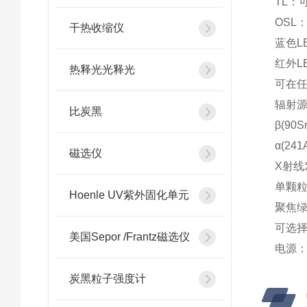
TL：
OSL
干热收缩仪
蓝色L
红外L
热释光光释光
可在
辐射
比炭黑
β(90
α(24
磁选仪
X射线发
单颗粒
Hoenle UV紫外固化单元
聚焦绿色
可选择：
美国Sepor /Frantz磁选仪
电源： 1
炭黑粒子强度计