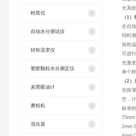
光系
粉质仪
（1）
全自
自动水分测试仪
同时测
加热温
转矩流变仪
可进行
光激发
塑胶颗粒水分测定仪
单个样
（2）
炭黑吸油计
光探
空，
磨粉机
标准的
75mm 
混合器
2mm S
4mm C