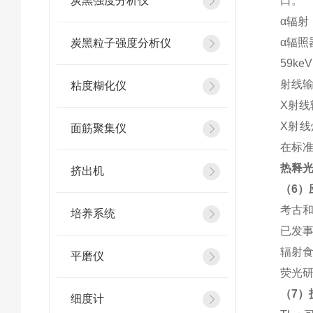
炭黑强度分析仪
口。
α辐射
α辐照器
炭黑粒子强度分析仪
59k
射线
粘度糊化仪
X射线
X射线灯
面筋聚集仪
在标准的
热释光
挤出机
（6）
考古
培养系统
已发
辐射
平磨仪
荧光
（7）
细度计