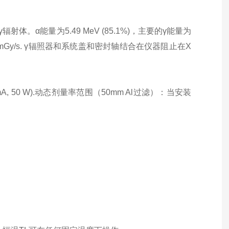
/γ辐射体。α能量为5.49 MeV (85.1%)，主要的γ能量为
Gy/s. γ辐照器和系统盖和密封轴结合在仪器阻止在X
1 mA, 50 W).动态剂量率范围（50mm Al过滤）：当安装