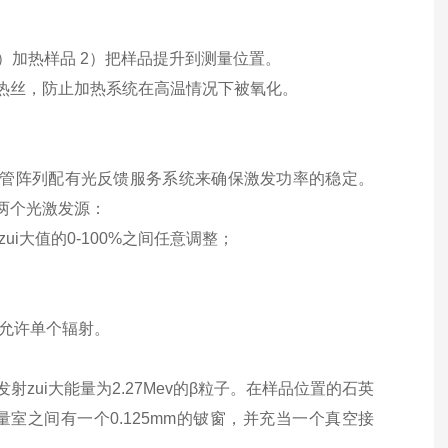
）加热样品 2）把样品提升到测量位置。
冷却电热丝，防止加热系统在高温情况下被氧化。
二极管阵列配有光反馈服务系统来确保激发功率的稳定。
有两个光激发源：
zui大值的0-100%之间任意调整；
并允许单个辐射。
β源，能发射zui大能量为2.27Mev的β粒子。在样品位置的石英
测量室之间有一个0.125mm的铍窗，并充当一个真空接