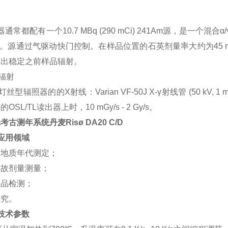
通常都配有一个10.7 MBq (290 mCi) 241Am源，是一个混合α
eV。源通过气驱动快门控制。在样品位置的石英剂量率大约为45 m
输出稳定之前样品辐射。
辐射
丝型辐照器的的X射线：Varian VF-50J X-γ射线管 (50 kV, 
OSL/TL读出器上时，10 mGy/s - 2 Gy/s。
考古测年系统丹麦Risø DA20 C/D
应用领域
和地质年代测定；
事故剂量测量；
食品检测；
研究。
技术参数