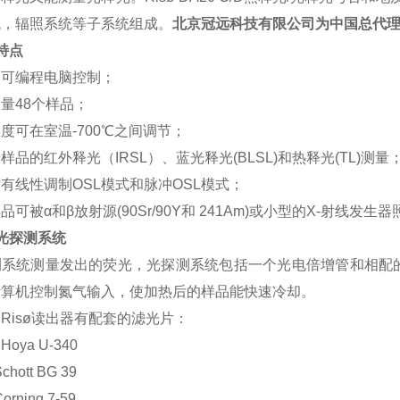
统，辐照系统等子系统组成。
北京冠远科技有限公司为中国总代
特点
动可编程电脑控制；
量48个样品；
度可在室温-700℃之间调节；
样品的红外释光（IRSL）、蓝光释光(BLSL)和热释光(TL)测量
有线性调制OSL模式和脉冲OSL模式；
品可被α和β放射源(90Sr/90Y和 241Am)或小型的X-射线发生
光探测系统
测系统测量发出的荧光，光探测系统包括一个光电倍增管和相配
计算机控制氮气输入，使加热后的样品能快速冷却。
Risø读出器有配套的滤光片：
Hoya U-340
chott BG 39
orning 7-59