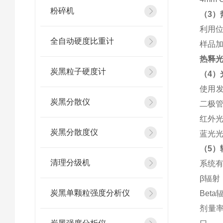
粉碎机
（3）
利用位
全自动硬度比重计
样品加
热释光
炭黑粒子硬度计
（4）
使用发
炭黑分散仪
二极管
红外光
炭黑分散度仪
蓝光光
（5）
清理分级机
系统有
β辐射
炭黑单颗粒强度分析仪
Beta
剂量率