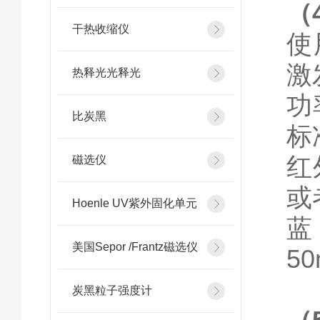
（
干热收缩仪
使
激
热释光光释光
功
比炭黑
标
红
磁选仪
或
Hoenle UV紫外固化单元
蓝
美国Sepor /Frantz磁选仪
5
炭黑粒子强度计