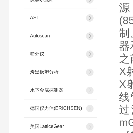
源
(
ASI
制
Autoscan
器
筛分仪
之
X
炭黑橡塑分析
X
水下金属探测器
线管
过
德国仪力信(ERICHSEN)
mG
美国LatticeGear