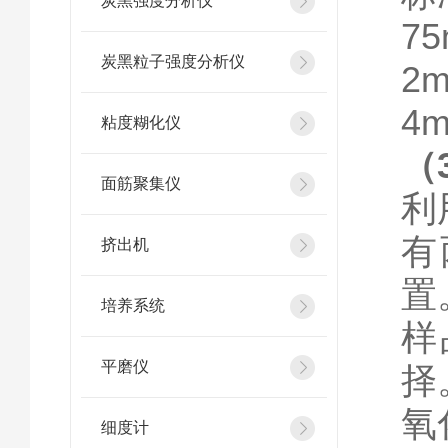
炭黑强度分析仪
75
炭黑粒子强度分析仪
2m
4m
粘度糊化仪
（
面筋聚集仪
利
有
挤出机
置
培养系统
样
平磨仪
择
氧
细度计