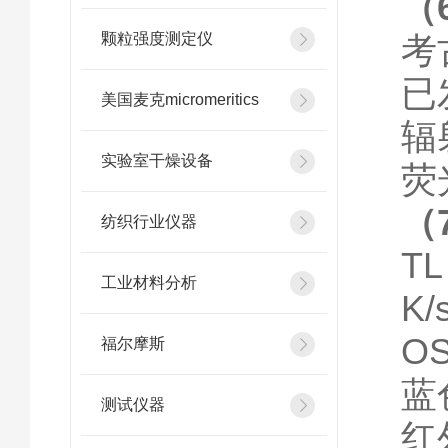
（
颗粒强度测定仪
考
已
美国麦克micromeritics
辐
实验室干燥设备
荧
（
纺织行业仪器
T
工业材料分析
K
O
福尔摩斯
蓝
测试仪器
红