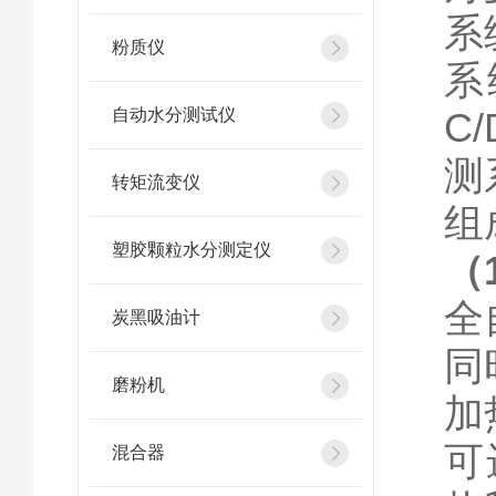
系
粉质仪
系
自动水分测试仪
C
测
转矩流变仪
组
塑胶颗粒水分测定仪
（
全
炭黑吸油计
同
磨粉机
加
可
混合器