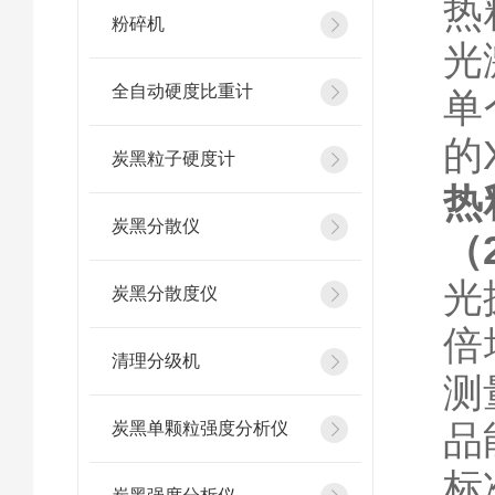
热
粉碎机
光
全自动硬度比重计
单
的
炭黑粒子硬度计
热
炭黑分散仪
（
光
炭黑分散度仪
倍
清理分级机
测
品
炭黑单颗粒强度分析仪
标