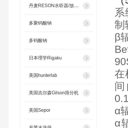
（
丹麦RESON水听器/放大器
系
制
多聚钨酸钠
β
多钨酸钠
B
日本理学Rigaku
9
在
美国hunterlab
间
美国吉尔森Gilson筛分机
0
α
美国Sepor
α
炭黑水洗筛