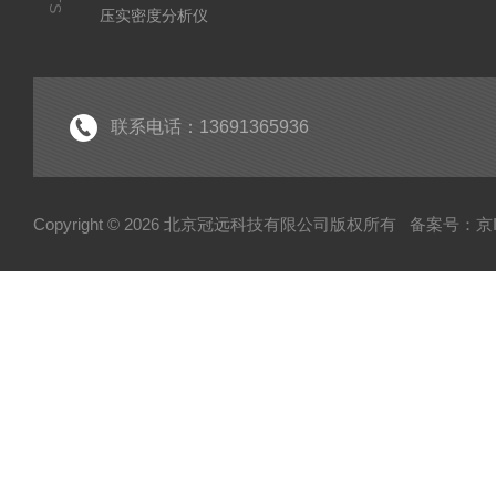
压实密度分析仪
测定仪
厚源alpha计数仪
粘度仪
联系电话：13691365936
电子型拉伸仪
经济型密炼机
Copyright © 2026 北京冠远科技有限公司版权所有
备案号：京IC
分析仪
粉质仪
自动水分测试仪
转矩流变仪
塑胶颗粒水分测定仪
炭黑吸油计
磨粉机
混合器