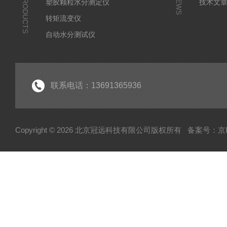
PRODUCTS
NEWS
塑胶颗粒水分测定仪
技术文
转矩流变仪
自动水分测试仪
粉质仪
分析仪
经济型密炼机
联系电话：13691365936
电子型拉伸仪
粘度仪
Copyright © 2026 北京冠远科技有限公司版权所有
备案号：京IC
厚源alpha计数仪
测定仪
快速塑性计
压实密度分析仪
蒸汽压渗透仪
厌氧微需氧培养系统