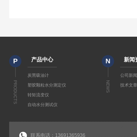
产品中心
新闻
P
N
炭黑吸油计
公司新
PRODUCTS
NEWS
塑胶颗粒水分测定仪
技术文
转矩流变仪
自动水分测试仪
粉质仪
分析仪
经济型密炼机
联系电话：13691365936