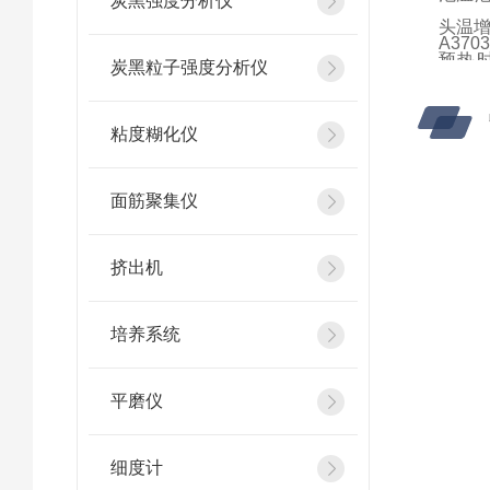
炭黑强度分析仪
头温增
A37
预热时间
炭黑粒子强度分析仪
120℃
注射器
粘度糊化仪
池中溶
增益： 
面筋聚集仪
记录仪
外形尺
挤出机
深），5
培养系统
平磨仪
细度计