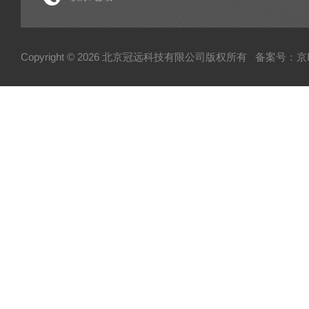
电子型拉伸仪
粘度仪
Copyright © 2026 北京冠远科技有限公司版权所有
备案号：京IC
厚源alpha计数仪
测定仪
快速塑性计
压实密度分析仪
蒸汽压渗透仪
厌氧微需氧培养系统
磨粉机
混合器
粉碎机
全自动硬度比重计
炭黑粒子硬度计
炭黑分散仪