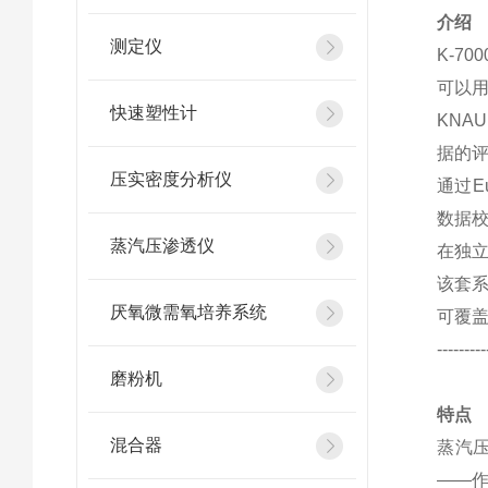
介绍
测定仪
K-7
可以用
快速塑性计
KNA
据的
压实密度分析仪
通过E
数据
蒸汽压渗透仪
在独
该套系
厌氧微需氧培养系统
可覆盖
---------
磨粉机
特点
混合器
蒸汽
——