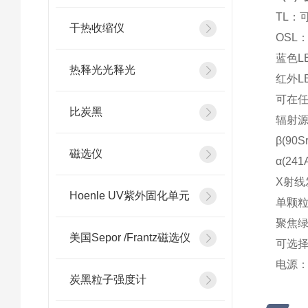
TL：
干热收缩仪
OSL
蓝色L
热释光光释光
红外L
可在
比炭黑
辐射
β(90
磁选仪
α(24
X射线发
Hoenle UV紫外固化单元
单颗粒
聚焦绿色
美国Sepor /Frantz磁选仪
可选择：
电源： 1
炭黑粒子强度计