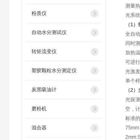
测量热
粉质仪
光系
（1）
自动水分测试仪
全自
同时测
转矩流变仪
加热温
可进行
塑胶颗粒水分测定仪
光激发
单个样
炭黑吸油计
（2）
光探
磨粉机
空，
标准的
混合器
75mm 
2mm S