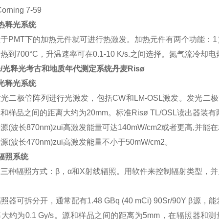
orning 7-59
热释光系统
于PMT下的加热元件就可进行热激发。加热元件有两个功能：1
热到700°C，升温速率可在0.1-10 K/s.之间选择。氮气流
/光释光考古和地质年代测定系统丹麦Risø
光释光系统
光二极管阵列进行光激发，包括CW和LM-OSL激发。发光
和样品之间的距离大约为20mm。标准Risø TL/OSL读出器装
源(波长870nm)zui高激发能量可达140mW/cm2或者更高,并能在
源(波长470nm)zui高激发能量不小于50mW/cm2。
辐照系统
三种辐照方式：β，α和X射线辐照。用软件来控制辐射类型，
辐照器可拆分开，通常配有1.48 GBq (40 mCi) 90Sr/90Y 
大约为0.1 Gy/s。源和样品之间的距离为5mm，在辐照器和