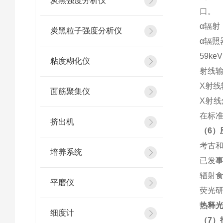
炭黑强度分析仪
口。
α辐射
炭黑粒子强度分析仪
α辐照器
59k
粘度糊化仪
射线
X射线
面筋聚集仪
X射线灯
在标准的
挤出机
（6）
考古
培养系统
已发
辐射
平磨仪
荧光
热释光
细度计
（7）