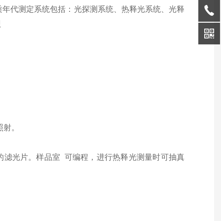
古和地质年代测定系统包括：光探测系统、热释光系统、光释
理
；
器照射。
的滤光片。样品室 可编程，进行热释光测量时可抽真