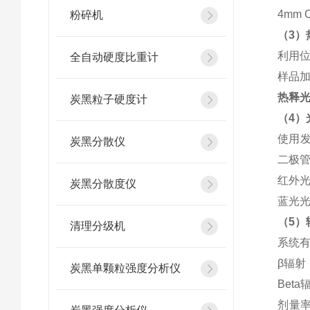
4mm C
粉碎机
（3）
利用位
全自动硬度比重计
样品加
热释光
炭黑粒子硬度计
（4）
使用发
炭黑分散仪
二极管
红外光
炭黑分散度仪
蓝光光
（5）
清理分级机
系统有
β辐射
炭黑单颗粒强度分析仪
Beta
剂量率