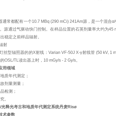
通常都配有一个10.7 MBq (290 mCi) 241Am源，是一个混合α
eV。源通过气驱动快门控制。在样品位置的石英剂量率大约为45 m
输出稳定之前样品辐射。
辐射
丝型辐照器的的X射线：Varian VF-50J X-γ射线管 (50 kV, 
OSL/TL读出器上时，10 mGy/s - 2 Gy/s。
应用领域
和地质年代测定；
事故剂量测量；
食品检测；
研究。
/光释光考古和地质年代测定系统丹麦Risø
技术参数