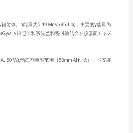
/γ辐射体。α能量为5.49 MeV (85.1%)，主要的γ能量为
Gy/s. γ辐照器和系统盖和密封轴结合在仪器阻止在X
1 mA, 50 W).动态剂量率范围（50mm Al过滤）：当安装