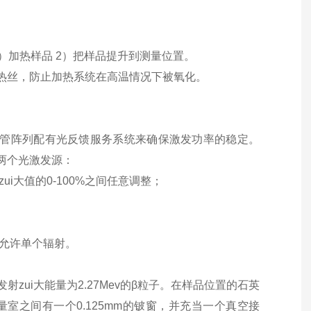
）加热样品 2）把样品提升到测量位置。
冷却电热丝，防止加热系统在高温情况下被氧化。
二极管阵列配有光反馈服务系统来确保激发功率的稳定。
有两个光激发源：
zui大值的0-100%之间任意调整；
并允许单个辐射。
β源，能发射zui大能量为2.27Mev的β粒子。在样品位置的石英
测量室之间有一个0.125mm的铍窗，并充当一个真空接