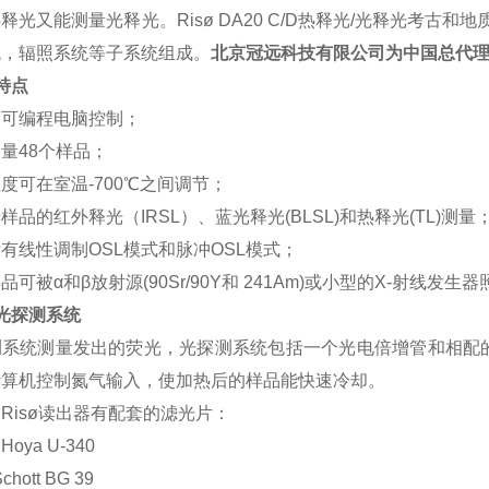
释光又能测量光释光。Risø DA20 C/D热释光/光释光考
统，辐照系统等子系统组成。
北京冠远科技有限公司为中国总代
特点
动可编程电脑控制；
量48个样品；
度可在室温-700℃之间调节；
样品的红外释光（IRSL）、蓝光释光(BLSL)和热释光(TL)测量
有线性调制OSL模式和脉冲OSL模式；
品可被α和β放射源(90Sr/90Y和 241Am)或小型的X-射线发生
光探测系统
测系统测量发出的荧光，光探测系统包括一个光电倍增管和相配
计算机控制氮气输入，使加热后的样品能快速冷却。
Risø读出器有配套的滤光片：
Hoya U-340
chott BG 39